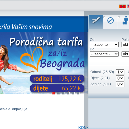
Od
Pola
Do
Odrasli (25-59)
Djeca (2-11)
Seniori (60+)
es a.d. objavljuje
KONKURS