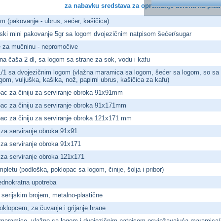
za nabavku sredstava za opremanje aviona na plat
om (pakovanje - ubrus, sećer, kašičica)
ljski mini pakovanje 5gr sa logom dvojezičnim natpisom šećer/sugar
e za mučninu - nepromočive
rna čaša 2 dl, sa logom sa strane za sok, vodu i kafu
 11/1 sa dvojezičnim logom (vlažna maramica sa logom, šećer sa logom, so sa
gom, vuljuška, kašika, nož, papirni ubrus, kašičica za kafu)
pac za činiju za serviranje obroka 91x91mm
opac za činiju za serviranje obroka 91x171mm
pac za činiju za serviranje obroka 121x171 mm
a za serviranje obroka 91x91
a za serviranje obroka 91x171
a za serviranje obroka 121x171
pletu (podloška, poklopac sa logom, činije, šolja i pribor)
jednokratna upotreba
 serijskim brojem, metalno-plastične
oklopcem, za čuvanje i grijanje hrane
maramice, vlažne sa logom i dvojezičnim natpisom osvježavajuća maramica/r