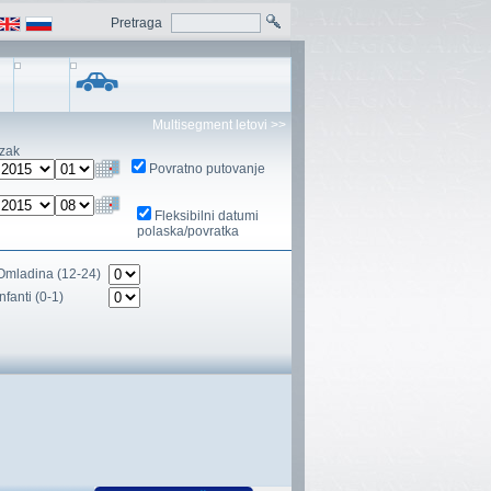
Pretraga
Multisegment letovi >>
zak
Povratno putovanje
Fleksibilni datumi
polaska/povratka
Omladina (12-24)
Infanti (0-1)