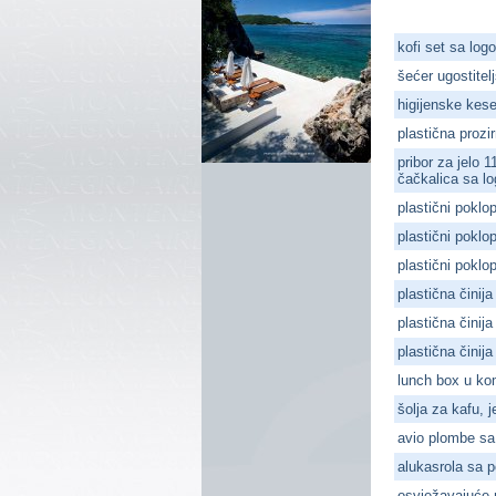
kofi set sa log
šećer ugostite
higijenske kes
plastična prozi
pribor za jelo
čačkalica sa lo
plastični poklo
plastični pokl
plastični poklo
plastična činij
plastična činij
plastična činij
lunch box u kom
šolja za kafu, 
avio plombe sa
alukasrola sa p
osvježavajuće 