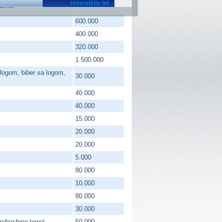
formi
600.000
400.000
320.000
1.500.000
 logom, biber sa logom,
30.000
40.000
40.000
15.000
20.000
20.000
5.000
80.000
10.000
80.000
30.000
efreshing towel
50.000