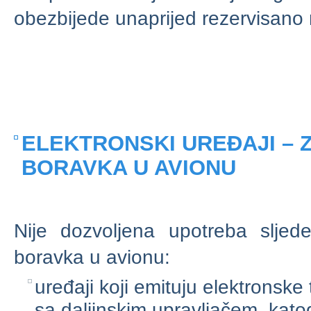
obezbijede unaprijed rezervisano 
ELEKTRONSKI UREĐAJI –
BORAVKA U AVIONU
Nije dozvoljena upotreba sljede
boravka u avionu:
uređaji koji emituju elektronske 
sa daljinskim upravljačem, kato