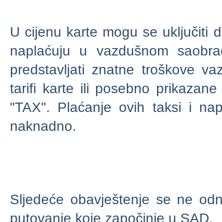
U cijenu karte mogu se uključiti 
naplaćuju u vazdušnom saobra
predstavljati znatne troškove v
tarifi karte ili posebno prikazan
"TAX". Plaćanje ovih taksi i nap
naknadno.
Sljedeće obavještenje se ne od
putovanje koje započinje u SAD.