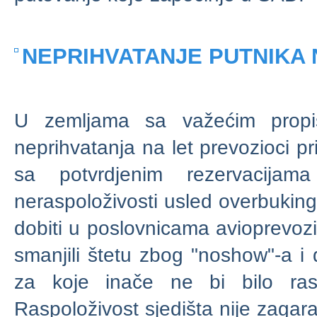
NEPRIHVATANJE PUTNIKA
U zemljama sa važećim propi
neprihvatanja na let prevozioci p
sa potvrdjenim rezervacijam
neraspoloživosti usled overbuking
dobiti u poslovnicama avioprevozil
smanjili štetu zbog "noshow"-a i
za koje inače ne bi bilo ras
Raspoloživost sjedišta nije zagar