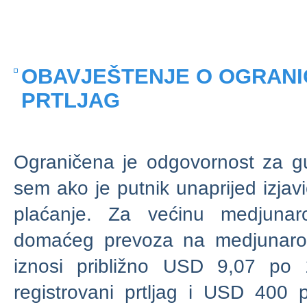
OBAVJEŠTENJE O OGRANI
PRTLJAG
Ograničena je odgovornost za gubi
sem ako je putnik unaprijed izjav
plaćanje. Za većinu medjunaro
domaćeg prevoza na medjunarodn
iznosi približno USD 9,07 po
registrovani prtljag i USD 400 p