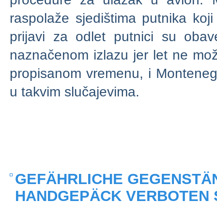
raspolaže sjedištima putnika koji
prijavi za odlet putnici su ob
naznačenom izlazu jer let ne mož
propisanom vremenu, i Montenegr
u takvim slučajevima.
GEFÄHRLICHE GEGENSTÄN
HANDGEPÄCK VERBOTEN 