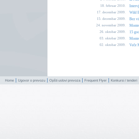
18. februar 2010.
Interv
17. decembar 2009.
Wild B
15. decembar 2009.
Bez vi
24. novembar 2009.
Monten
26. oktobar 2009.
15 god
03. oktobar 2009.
Monten
02. oktobar 2009.
Veče M
Home
Ugovor o prevozu
Opšti uslovi prevoza
Frequent Flyer
Konkursi / tenderi