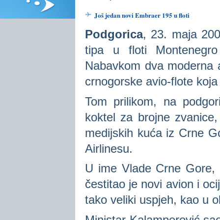
Još jedan novi Embraer 195 u floti
Podgorica
, 23. maja 20
tipa u floti Montenegro
Nabavkom dva moderna av
crnogorske avio-flote koja
Tom prilikom, na podgor
koktel za brojne zvanice, 
medijskih kuća iz Crne G
Airlinesu.
U ime Vlade Crne Gore, m
čestitao je novi avion i oc
tako veliki uspjeh, kao u 
Ministar Kalamperović sa