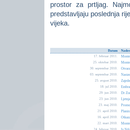
prostor za prtljag. Najm
predstavljaju poslednja ri
vijeka.
Datum
Naslo
17. februar 2011.
Monte
25. oktobar 2010.
Monten
30. septembar 2010.
Otvar
03. septembar 2010.
Nastav
25. avgust 2010.
Zajedn
18. jul 2010.
Embrae
29. jun 2010.
Dr Zor
23. jun 2010.
Ljetnj
23. maj 2010.
Promot
21. april 2010.
Planir
16. april 2010.
Otkaza
22. mart 2010.
Monten
24. februar 2010.
Iz Niš