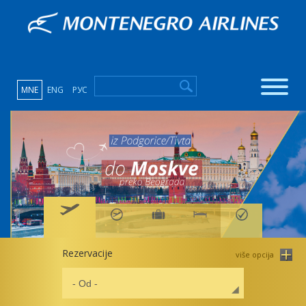
MNE
ENG
РУС
Rezervacije
više opcija