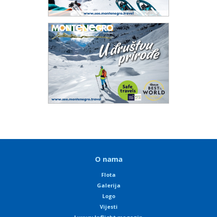
O nama
Flota
Galerija
Logo
Vijesti