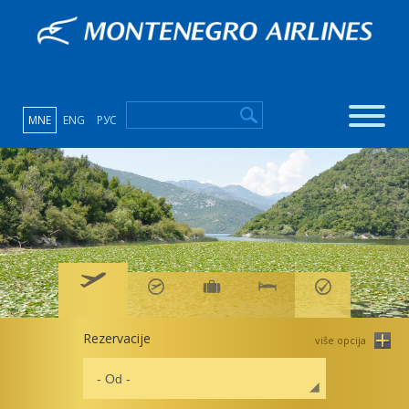
MNE
ENG
РУС
Rezervacije
više opcija