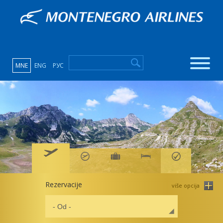
MNE
ENG
РУС
Rezervacije
više opcija