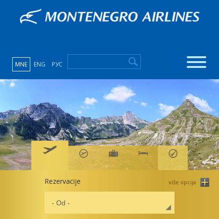
MNE
ENG
РУС
Rezervacije
više opcija