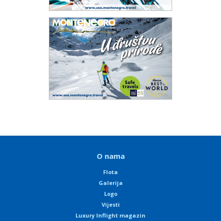
O nama
Flota
Galerija
Logo
Vijesti
Luxury Inflight magazin