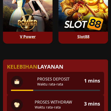
V Power
Slot88
KELEBIHAN
LAYANAN
PROSES DEPOSIT
1 mins
Waktu rata-rata
PROSES WITHDRAW
3 mins
Waktu rata-rata