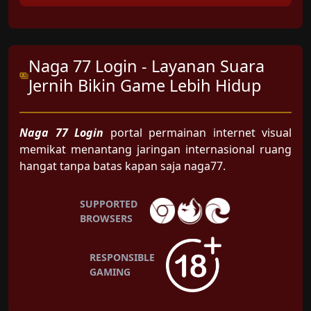
Naga 77 Login - Layanan Suara
Jernih Bikin Game Lebih Hidup
Naga 77 Login
portal permainan internet visual
memikat menantang jaringan internasional ruang
hangat tanpa batas kapan saja naga77.
SUPPORTED
BROWSERS
RESPONSIBLE
GAMING